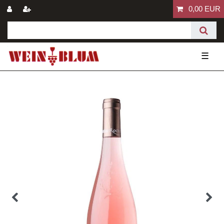
0,00 EUR
☰