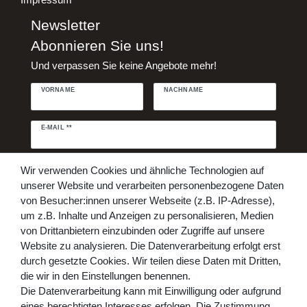
Newsletter
Abonnieren Sie uns!
Und verpassen Sie keine Angebote mehr!
VORNAME
NACHNAME
Newsletter
E-MAIL **
Honig
Daten­schutz­erklärung
Hiermit bestätige ich, dass ich die
Wir verwenden Cookies und ähnliche Technologien auf
gelesen habe. Meine Einwilligung kann ich jederzeit widerrufen.**
unserer Website und verarbeiten personenbezogene Daten
von Besucher:innen unserer Webseite (z.B. IP-Adresse),
Abonnieren
um z.B. Inhalte und Anzeigen zu personalisieren, Medien
von Drittanbietern einzubinden oder Zugriffe auf unsere
** Hierbei handelt es sich um ein Pflichtfeld.
Website zu analysieren. Die Datenverarbeitung erfolgt erst
Bezahlen Sie bequem per
durch gesetzte Cookies. Wir teilen diese Daten mit Dritten,
die wir in den Einstellungen benennen.
Die Datenverarbeitung kann mit Einwilligung oder aufgrund
eines berechtigten Interesses erfolgen. Die Zustimmung