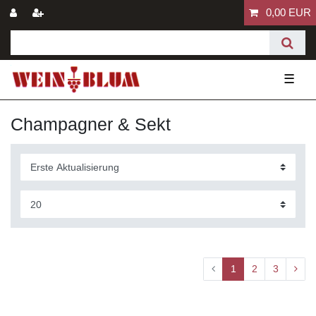
0,00 EUR
☰
Champagner & Sekt
1
2
3