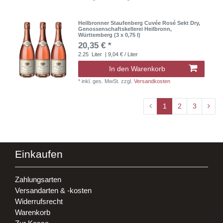
Heilbronner Staufenberg Cuvée Rosé Sekt Dry,
Genossenschaftskellerei Heilbronn,
Württemberg (3 x 0,75 l)
20,35 € *
2.25
Liter
| 9,04 € / Liter
In den Warenkorb
*
inkl. ges. MwSt.
zzgl.
Versandkosten
1
2
3
Einkaufen
Zahlungsarten
Versandarten & -kosten
Widerrufsrecht
Warenkorb