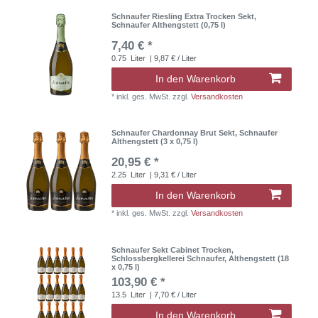
Schnaufer Riesling Extra Trocken Sekt,
Schnaufer Althengstett (0,75 l)
7,40 € *
0.75
Liter
| 9,87 € / Liter
In den Warenkorb
*
inkl. ges. MwSt.
zzgl.
Versandkosten
Schnaufer Chardonnay Brut Sekt, Schnaufer
Althengstett (3 x 0,75 l)
20,95 € *
2.25
Liter
| 9,31 € / Liter
In den Warenkorb
*
inkl. ges. MwSt.
zzgl.
Versandkosten
Schnaufer Sekt Cabinet Trocken,
Schlossbergkellerei Schnaufer, Althengstett (18
x 0,75 l)
103,90 € *
13.5
Liter
| 7,70 € / Liter
In den Warenkorb