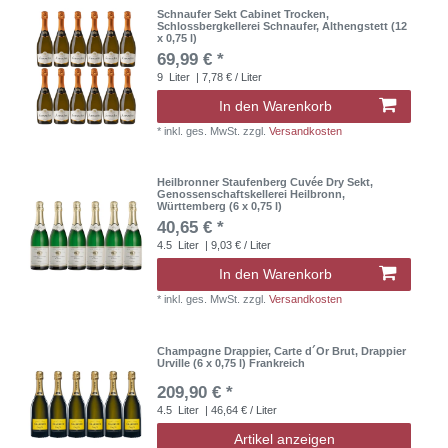
Schnaufer Sekt Cabinet Trocken,
Schlossbergkellerei Schnaufer, Althengstett (12
x 0,75 l)
69,99 € *
9
Liter
| 7,78 € / Liter
In den Warenkorb
*
inkl. ges. MwSt.
zzgl.
Versandkosten
Heilbronner Staufenberg Cuvée Dry Sekt,
Genossenschaftskellerei Heilbronn,
Württemberg (6 x 0,75 l)
40,65 € *
4.5
Liter
| 9,03 € / Liter
In den Warenkorb
*
inkl. ges. MwSt.
zzgl.
Versandkosten
Champagne Drappier, Carte d´Or Brut, Drappier
Urville (6 x 0,75 l) Frankreich
209,90 € *
4.5
Liter
| 46,64 € / Liter
Artikel anzeigen