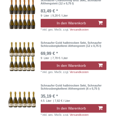
Schnaufer Chardonnay Brut Sekt, Schnaufer
Althengstett (12 x 0,75 l)
83,49 € *
9
Liter
| 9,28 € / Liter
In den Warenkorb
*
inkl. ges. MwSt.
zzgl.
Versandkosten
Schnaufer Gold halbtrocken Sekt, Schnaufer
Schlossbergkellerei Althengstett (12 x 0,75 l)
69,99 € *
9
Liter
| 7,78 € / Liter
In den Warenkorb
*
inkl. ges. MwSt.
zzgl.
Versandkosten
Schnaufer Gold halbtrocken Sekt, Schnaufer
Schlossbergkellerei Althengstett (6 x 0,75 l)
35,19 € *
4.5
Liter
| 7,82 € / Liter
In den Warenkorb
*
inkl. ges. MwSt.
zzgl.
Versandkosten