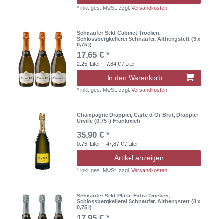
*
inkl. ges. MwSt.
zzgl.
Versandkosten
Schnaufer Sekt Cabinet Trocken,
Schlossbergkellerei Schnaufer, Althengstett (3 x
0,75 l)
17,65 € *
2.25
Liter
| 7,84 € / Liter
In den Warenkorb
*
inkl. ges. MwSt.
zzgl.
Versandkosten
Champagne Drappier, Carte d´Or Brut, Drappier
Urville (0,75 l) Frankreich
35,90 € *
0.75
Liter
| 47,87 € / Liter
Artikel anzeigen
*
inkl. ges. MwSt.
zzgl.
Versandkosten
Schnaufer Sekt Platin Extra Trocken,
Schlossbergkellerei Schnaufer, Althengstett (3 x
0,75 l)
17,95 € *