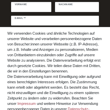
VORNAME
NACHNAME
Newsletter
E-MAIL **
Honig
Daten­schutz­erklärung
Hiermit bestätige ich, dass ich die
Wir verwenden Cookies und ähnliche Technologien auf
gelesen habe. Meine Einwilligung kann ich jederzeit widerrufen.**
unserer Website und verarbeiten personenbezogene Daten
von Besucher:innen unserer Webseite (z.B. IP-Adresse),
Abonnieren
um z.B. Inhalte und Anzeigen zu personalisieren, Medien
von Drittanbietern einzubinden oder Zugriffe auf unsere
** Hierbei handelt es sich um ein Pflichtfeld.
Website zu analysieren. Die Datenverarbeitung erfolgt erst
Bezahlen Sie bequem per
durch gesetzte Cookies. Wir teilen diese Daten mit Dritten,
die wir in den Einstellungen benennen.
Die Datenverarbeitung kann mit Einwilligung oder aufgrund
eines berechtigten Interesses erfolgen. Die Zustimmung
kann erteilt oder abgelehnt werden. Es besteht das Recht,
nicht einzuwilligen und die Einwilligung zu einem späteren
Zeitpunkt zu ändern oder zu widerrufen. Beachten Sie
unser
Impressum
und weitere Hinweise zur Verwendung
Kreditkarte über PayPal Funktion
personenbezogener Daten in unserer
Daten­schutz­