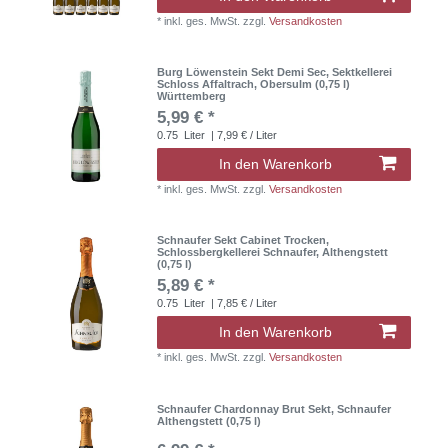
*
inkl. ges. MwSt.
zzgl.
Versandkosten
Burg Löwenstein Sekt Demi Sec, Sektkellerei
Schloss Affaltrach, Obersulm (0,75 l)
Württemberg
5,99 € *
0.75
Liter
| 7,99 € / Liter
In den Warenkorb
*
inkl. ges. MwSt.
zzgl.
Versandkosten
Schnaufer Sekt Cabinet Trocken,
Schlossbergkellerei Schnaufer, Althengstett
(0,75 l)
5,89 € *
0.75
Liter
| 7,85 € / Liter
In den Warenkorb
*
inkl. ges. MwSt.
zzgl.
Versandkosten
Schnaufer Chardonnay Brut Sekt, Schnaufer
Althengstett (0,75 l)