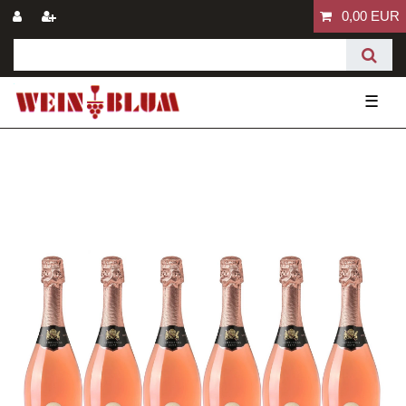
0,00 EUR
☰