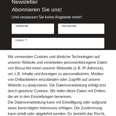
Newsletter
Abonnieren Sie uns!
Und verpassen Sie keine Angebote mehr!
VORNAME
NACHNAME
Newsletter
E-MAIL **
Honig
Daten­schutz­erklärung
Hiermit bestätige ich, dass ich die
Wir verwenden Cookies und ähnliche Technologien auf
gelesen habe. Meine Einwilligung kann ich jederzeit widerrufen.**
unserer Website und verarbeiten personenbezogene Daten
von Besucher:innen unserer Webseite (z.B. IP-Adresse),
Abonnieren
um z.B. Inhalte und Anzeigen zu personalisieren, Medien
von Drittanbietern einzubinden oder Zugriffe auf unsere
** Hierbei handelt es sich um ein Pflichtfeld.
Website zu analysieren. Die Datenverarbeitung erfolgt erst
Bezahlen Sie bequem per
durch gesetzte Cookies. Wir teilen diese Daten mit Dritten,
die wir in den Einstellungen benennen.
Die Datenverarbeitung kann mit Einwilligung oder aufgrund
eines berechtigten Interesses erfolgen. Die Zustimmung
kann erteilt oder abgelehnt werden. Es besteht das Recht,