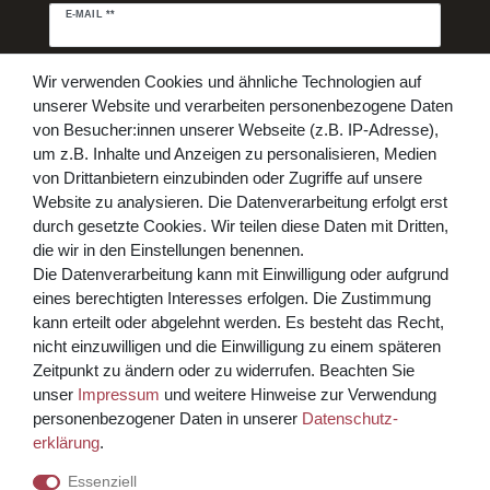
Newsletter
E-MAIL **
Honig
Daten­schutz­erklärung
Hiermit bestätige ich, dass ich die
Wir verwenden Cookies und ähnliche Technologien auf
gelesen habe. Meine Einwilligung kann ich jederzeit widerrufen.**
unserer Website und verarbeiten personenbezogene Daten
von Besucher:innen unserer Webseite (z.B. IP-Adresse),
Abonnieren
um z.B. Inhalte und Anzeigen zu personalisieren, Medien
von Drittanbietern einzubinden oder Zugriffe auf unsere
** Hierbei handelt es sich um ein Pflichtfeld.
Website zu analysieren. Die Datenverarbeitung erfolgt erst
Bezahlen Sie bequem per
durch gesetzte Cookies. Wir teilen diese Daten mit Dritten,
die wir in den Einstellungen benennen.
Die Datenverarbeitung kann mit Einwilligung oder aufgrund
eines berechtigten Interesses erfolgen. Die Zustimmung
kann erteilt oder abgelehnt werden. Es besteht das Recht,
nicht einzuwilligen und die Einwilligung zu einem späteren
Zeitpunkt zu ändern oder zu widerrufen. Beachten Sie
unser
Impressum
und weitere Hinweise zur Verwendung
Kreditkarte über PayPal Funktion
personenbezogener Daten in unserer
Daten­schutz­
erklärung
.
Wir versenden mit
Essenziell