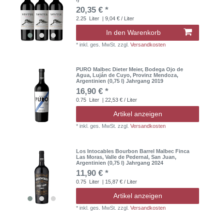
20,35 € *
2.25
Liter
| 9,04 € / Liter
In den Warenkorb
*
inkl. ges. MwSt.
zzgl.
Versandkosten
PURO Malbec Dieter Meier, Bodega Ojo de
Agua, Luján de Cuyo, Provinz Mendoza,
Argentinien (0,75 l) Jahrgang 2019
16,90 € *
0.75
Liter
| 22,53 € / Liter
Artikel anzeigen
*
inkl. ges. MwSt.
zzgl.
Versandkosten
Los Intocables Bourbon Barrel Malbec Finca
Las Moras, Valle de Pedernal, San Juan,
Argentinien (0,75 l) Jahrgang 2024
11,90 € *
0.75
Liter
| 15,87 € / Liter
Artikel anzeigen
*
inkl. ges. MwSt.
zzgl.
Versandkosten