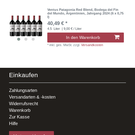
Ventus Patagonia Red Blend, Bodega del Fin
del Mundo, Argentinien, Jahrgang 2024 (6 x 0,75
l)
40,49 € *
4.5
Liter
| 9,00 € / Liter
In den Warenkorb
*
inkl. ges. MwSt.
zzgl.
Versandkosten
Einkaufen
Zahlungsarten
Versandarten & -kosten
Widerrufsrecht
Warenkorb
Zur Kasse
Hilfe