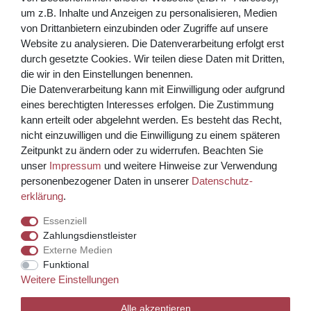
Abonnieren
um z.B. Inhalte und Anzeigen zu personalisieren, Medien
von Drittanbietern einzubinden oder Zugriffe auf unsere
** Hierbei handelt es sich um ein Pflichtfeld.
Website zu analysieren. Die Datenverarbeitung erfolgt erst
Bezahlen Sie bequem per
durch gesetzte Cookies. Wir teilen diese Daten mit Dritten,
die wir in den Einstellungen benennen.
Die Datenverarbeitung kann mit Einwilligung oder aufgrund
eines berechtigten Interesses erfolgen. Die Zustimmung
kann erteilt oder abgelehnt werden. Es besteht das Recht,
nicht einzuwilligen und die Einwilligung zu einem späteren
Zeitpunkt zu ändern oder zu widerrufen. Beachten Sie
unser
Impressum
und weitere Hinweise zur Verwendung
Kreditkarte über PayPal Funktion
personenbezogener Daten in unserer
Daten­schutz­
erklärung
.
Wir versenden mit
Essenziell
Zahlungsdienstleister
Externe Medien
© Copyright 2026 Weinhaus Blum. Alle Rechte vorbehalten.
Funktional
Weitere Einstellungen
Template, CMS & Warenwirtschaft by
Alle akzeptieren