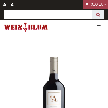
0,00 EUR
☰