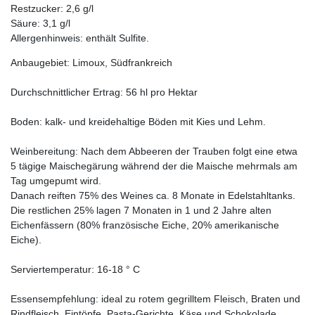
Restzucker: 2,6 g/l
Säure: 3,1 g/l
Allergenhinweis: enthält Sulfite.
Anbaugebiet: Limoux, Südfrankreich
Durchschnittlicher Ertrag: 56 hl pro Hektar
Boden: kalk- und kreidehaltige Böden mit Kies und Lehm.
Weinbereitung: Nach dem Abbeeren der Trauben folgt eine etwa
5 tägige Maischegärung während der die Maische mehrmals am
Tag umgepumt wird.
Danach reiften 75% des Weines ca. 8 Monate in Edelstahltanks.
Die restlichen 25% lagen 7 Monaten in 1 und 2 Jahre alten
Eichenfässern (80% französische Eiche, 20% amerikanische
Eiche).
Serviertemperatur: 16-18 ° C
Essensempfehlung: ideal zu rotem gegrilltem Fleisch, Braten und
Rindfleisch, Eintöpfe, Pasta-Gerichte, Käse und Schokolade