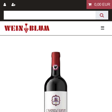
0,00 EUR
☰