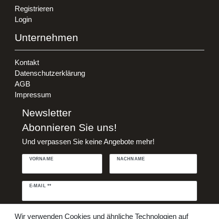
Registrieren
Login
Unternehmen
Kontakt
Datenschutzerklärung
AGB
Impressum
Newsletter
Abonnieren Sie uns!
Und verpassen Sie keine Angebote mehr!
VORNAME
NACHNAME
Newsletter
E-MAIL **
Honig
Daten­schutz­erklärung
Hiermit bestätige ich, dass ich die
Wir verwenden Cookies und ähnliche Technologien auf