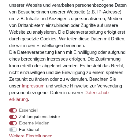
gelesen habe. Meine Einwilligung kann ich jederzeit widerrufen.**
unserer Website und verarbeiten personenbezogene Daten
von Besucher:innen unserer Webseite (z.B. IP-Adresse),
Abonnieren
um z.B. Inhalte und Anzeigen zu personalisieren, Medien
von Drittanbietern einzubinden oder Zugriffe auf unsere
** Hierbei handelt es sich um ein Pflichtfeld.
Website zu analysieren. Die Datenverarbeitung erfolgt erst
Bezahlen Sie bequem per
durch gesetzte Cookies. Wir teilen diese Daten mit Dritten,
die wir in den Einstellungen benennen.
Die Datenverarbeitung kann mit Einwilligung oder aufgrund
eines berechtigten Interesses erfolgen. Die Zustimmung
kann erteilt oder abgelehnt werden. Es besteht das Recht,
nicht einzuwilligen und die Einwilligung zu einem späteren
Zeitpunkt zu ändern oder zu widerrufen. Beachten Sie
unser
Impressum
und weitere Hinweise zur Verwendung
Kreditkarte über PayPal Funktion
personenbezogener Daten in unserer
Daten­schutz­
erklärung
.
Wir versenden mit
Essenziell
Zahlungsdienstleister
Externe Medien
© Copyright 2026 Weinhaus Blum. Alle Rechte vorbehalten.
Funktional
Weitere Einstellungen