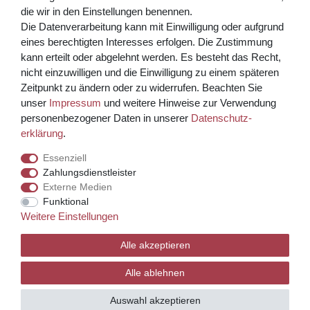
die wir in den Einstellungen benennen.
Die Datenverarbeitung kann mit Einwilligung oder aufgrund
eines berechtigten Interesses erfolgen. Die Zustimmung
kann erteilt oder abgelehnt werden. Es besteht das Recht,
nicht einzuwilligen und die Einwilligung zu einem späteren
Zeitpunkt zu ändern oder zu widerrufen. Beachten Sie
unser
Impressum
und weitere Hinweise zur Verwendung
Kreditkarte über PayPal Funktion
personenbezogener Daten in unserer
Daten­schutz­
erklärung
.
Wir versenden mit
Essenziell
Zahlungsdienstleister
Externe Medien
© Copyright 2026 Weinhaus Blum. Alle Rechte vorbehalten.
Funktional
Weitere Einstellungen
Template, CMS & Warenwirtschaft by
Alle akzeptieren
Alle ablehnen
Auswahl akzeptieren