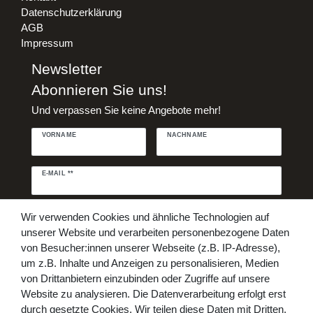
Datenschutzerklärung
AGB
Impressum
Newsletter
Abonnieren Sie uns!
Und verpassen Sie keine Angebote mehr!
VORNAME
NACHNAME
Newsletter
E-MAIL **
Honig
Daten­schutz­erklärung
Hiermit bestätige ich, dass ich die
Wir verwenden Cookies und ähnliche Technologien auf
gelesen habe. Meine Einwilligung kann ich jederzeit widerrufen.**
unserer Website und verarbeiten personenbezogene Daten
von Besucher:innen unserer Webseite (z.B. IP-Adresse),
Abonnieren
um z.B. Inhalte und Anzeigen zu personalisieren, Medien
von Drittanbietern einzubinden oder Zugriffe auf unsere
** Hierbei handelt es sich um ein Pflichtfeld.
Website zu analysieren. Die Datenverarbeitung erfolgt erst
Bezahlen Sie bequem per
durch gesetzte Cookies. Wir teilen diese Daten mit Dritten,