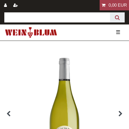
0,00 EUR
☰