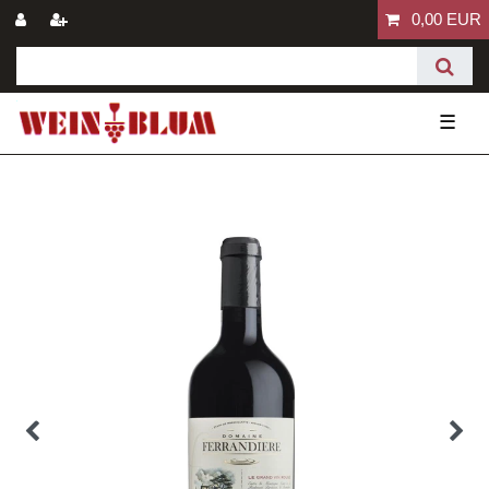
0,00 EUR
☰