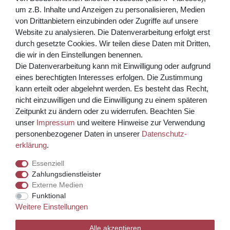
Abonnieren
um z.B. Inhalte und Anzeigen zu personalisieren, Medien
von Drittanbietern einzubinden oder Zugriffe auf unsere
** Hierbei handelt es sich um ein Pflichtfeld.
Website zu analysieren. Die Datenverarbeitung erfolgt erst
Bezahlen Sie bequem per
durch gesetzte Cookies. Wir teilen diese Daten mit Dritten,
die wir in den Einstellungen benennen.
Die Datenverarbeitung kann mit Einwilligung oder aufgrund
eines berechtigten Interesses erfolgen. Die Zustimmung
kann erteilt oder abgelehnt werden. Es besteht das Recht,
nicht einzuwilligen und die Einwilligung zu einem späteren
Zeitpunkt zu ändern oder zu widerrufen. Beachten Sie
unser
Impressum
und weitere Hinweise zur Verwendung
Kreditkarte über PayPal Funktion
personenbezogener Daten in unserer
Daten­schutz­
erklärung
.
Wir versenden mit
Essenziell
Zahlungsdienstleister
Externe Medien
© Copyright 2026 Weinhaus Blum. Alle Rechte vorbehalten.
Funktional
Weitere Einstellungen
Template, CMS & Warenwirtschaft by
Alle akzeptieren