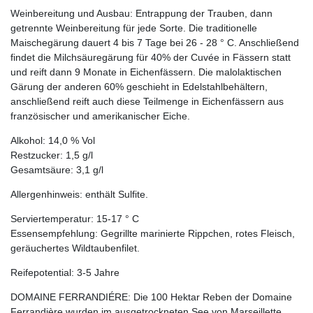
Weinbereitung und Ausbau: Entrappung der Trauben, dann
getrennte Weinbereitung für jede Sorte. Die traditionelle
Maischegärung dauert 4 bis 7 Tage bei 26 - 28 ° C. Anschließend
findet die Milchsäuregärung für 40% der Cuvée in Fässern statt
und reift dann 9 Monate in Eichenfässern. Die malolaktischen
Gärung der anderen 60% geschieht in Edelstahlbehältern,
anschließend reift auch diese Teilmenge in Eichenfässern aus
französischer und amerikanischer Eiche.
Alkohol: 14,0 % Vol
Restzucker: 1,5 g/l
Gesamtsäure: 3,1 g/l
Allergenhinweis: enthält Sulfite.
Serviertemperatur: 15-17 ° C
Essensempfehlung: Gegrillte marinierte Rippchen, rotes Fleisch,
geräuchertes Wildtaubenfilet.
Reifepotential: 3-5 Jahre
DOMAINE FERRANDIÉRE: Die 100 Hektar Reben der Domaine
Ferrandière wurden im ausgetrockneten See von Marseillette