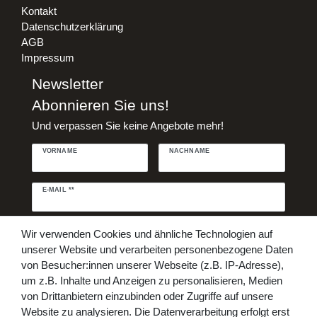
Kontakt
Datenschutzerklärung
AGB
Impressum
Newsletter
Abonnieren Sie uns!
Und verpassen Sie keine Angebote mehr!
VORNAME
NACHNAME
Newsletter
E-MAIL **
Honig
Daten­schutz­erklärung
Hiermit bestätige ich, dass ich die
Wir verwenden Cookies und ähnliche Technologien auf
gelesen habe. Meine Einwilligung kann ich jederzeit widerrufen.**
unserer Website und verarbeiten personenbezogene Daten
von Besucher:innen unserer Webseite (z.B. IP-Adresse),
Abonnieren
um z.B. Inhalte und Anzeigen zu personalisieren, Medien
von Drittanbietern einzubinden oder Zugriffe auf unsere
** Hierbei handelt es sich um ein Pflichtfeld.
Website zu analysieren. Die Datenverarbeitung erfolgt erst