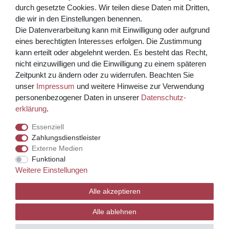
Bezahlen Sie bequem per
durch gesetzte Cookies. Wir teilen diese Daten mit Dritten,
die wir in den Einstellungen benennen.
Die Datenverarbeitung kann mit Einwilligung oder aufgrund
eines berechtigten Interesses erfolgen. Die Zustimmung
kann erteilt oder abgelehnt werden. Es besteht das Recht,
nicht einzuwilligen und die Einwilligung zu einem späteren
Zeitpunkt zu ändern oder zu widerrufen. Beachten Sie
unser
Impressum
und weitere Hinweise zur Verwendung
Kreditkarte über PayPal Funktion
personenbezogener Daten in unserer
Daten­schutz­
erklärung
.
Wir versenden mit
Essenziell
Zahlungsdienstleister
Externe Medien
© Copyright 2026 Weinhaus Blum. Alle Rechte vorbehalten.
Funktional
Weitere Einstellungen
Template, CMS & Warenwirtschaft by
Alle akzeptieren
Alle ablehnen