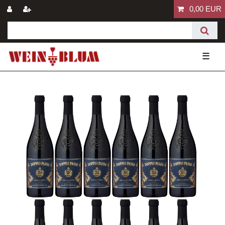
0,00 EUR
☰