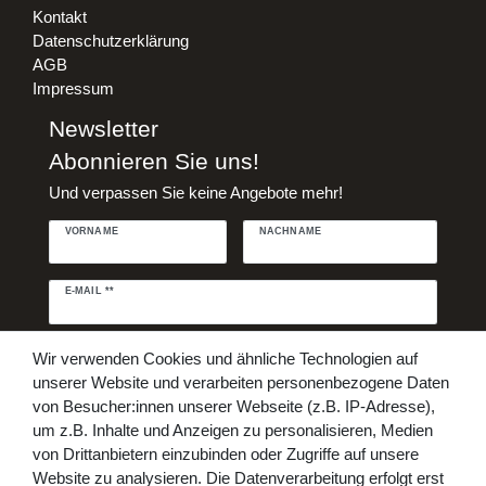
Kontakt
Datenschutzerklärung
AGB
Impressum
Newsletter
Abonnieren Sie uns!
Und verpassen Sie keine Angebote mehr!
VORNAME
NACHNAME
Newsletter
E-MAIL **
Honig
Daten­schutz­erklärung
Hiermit bestätige ich, dass ich die
Wir verwenden Cookies und ähnliche Technologien auf
gelesen habe. Meine Einwilligung kann ich jederzeit widerrufen.**
unserer Website und verarbeiten personenbezogene Daten
von Besucher:innen unserer Webseite (z.B. IP-Adresse),
Abonnieren
um z.B. Inhalte und Anzeigen zu personalisieren, Medien
von Drittanbietern einzubinden oder Zugriffe auf unsere
** Hierbei handelt es sich um ein Pflichtfeld.
Website zu analysieren. Die Datenverarbeitung erfolgt erst