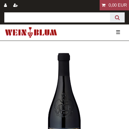
0,00 EUR
☰