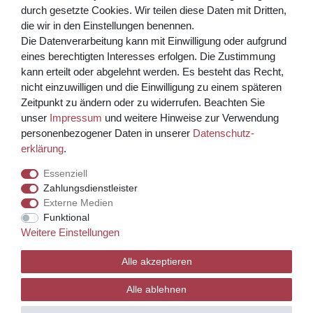
Bezahlen Sie bequem per
durch gesetzte Cookies. Wir teilen diese Daten mit Dritten,
die wir in den Einstellungen benennen.
Die Datenverarbeitung kann mit Einwilligung oder aufgrund
eines berechtigten Interesses erfolgen. Die Zustimmung
kann erteilt oder abgelehnt werden. Es besteht das Recht,
nicht einzuwilligen und die Einwilligung zu einem späteren
Zeitpunkt zu ändern oder zu widerrufen. Beachten Sie
unser
Impressum
und weitere Hinweise zur Verwendung
Kreditkarte über PayPal Funktion
personenbezogener Daten in unserer
Daten­schutz­
erklärung
.
Wir versenden mit
Essenziell
Zahlungsdienstleister
Externe Medien
© Copyright 2026 Weinhaus Blum. Alle Rechte vorbehalten.
Funktional
Weitere Einstellungen
Template, CMS & Warenwirtschaft by
Alle akzeptieren
Alle ablehnen