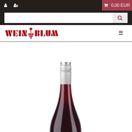
0,00 EUR
☰