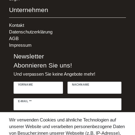
Unternehmen
Kontakt
Datenschutzerklärung
AGB
Impressum
Newsletter
Abonnieren Sie uns!
Und verpassen Sie keine Angebote mehr!
VORNAME
NACHNAME
Newsletter
E-MAIL **
Honig
Daten­schutz­erklärung
Hiermit bestätige ich, dass ich die
Wir verwenden Cookies und ähnliche Technologien auf
gelesen habe. Meine Einwilligung kann ich jederzeit widerrufen.**
unserer Website und verarbeiten personenbezogene Daten
von Besucher:innen unserer Webseite (z.B. IP-Adresse),