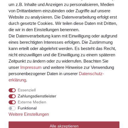
Abonnieren
um z.B. Inhalte und Anzeigen zu personalisieren, Medien
von Drittanbietern einzubinden oder Zugriffe auf unsere
** Hierbei handelt es sich um ein Pflichtfeld.
Website zu analysieren. Die Datenverarbeitung erfolgt erst
Bezahlen Sie bequem per
durch gesetzte Cookies. Wir teilen diese Daten mit Dritten,
die wir in den Einstellungen benennen.
Die Datenverarbeitung kann mit Einwilligung oder aufgrund
eines berechtigten Interesses erfolgen. Die Zustimmung
kann erteilt oder abgelehnt werden. Es besteht das Recht,
nicht einzuwilligen und die Einwilligung zu einem späteren
Zeitpunkt zu ändern oder zu widerrufen. Beachten Sie
unser
Impressum
und weitere Hinweise zur Verwendung
Kreditkarte über PayPal Funktion
personenbezogener Daten in unserer
Daten­schutz­
erklärung
.
Wir versenden mit
Essenziell
Zahlungsdienstleister
Externe Medien
© Copyright 2026 Weinhaus Blum. Alle Rechte vorbehalten.
Funktional
Weitere Einstellungen
Template, CMS & Warenwirtschaft by
Alle akzeptieren