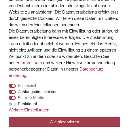
von Drittanbietern einzubinden oder Zugriffe auf unsere
** Hierbei handelt es sich um ein Pflichtfeld.
Website zu analysieren. Die Datenverarbeitung erfolgt erst
Bezahlen Sie bequem per
durch gesetzte Cookies. Wir teilen diese Daten mit Dritten,
die wir in den Einstellungen benennen.
Die Datenverarbeitung kann mit Einwilligung oder aufgrund
eines berechtigten Interesses erfolgen. Die Zustimmung
kann erteilt oder abgelehnt werden. Es besteht das Recht,
nicht einzuwilligen und die Einwilligung zu einem späteren
Zeitpunkt zu ändern oder zu widerrufen. Beachten Sie
unser
Impressum
und weitere Hinweise zur Verwendung
Kreditkarte über PayPal Funktion
personenbezogener Daten in unserer
Daten­schutz­
erklärung
.
Wir versenden mit
Essenziell
Zahlungsdienstleister
Externe Medien
© Copyright 2026 Weinhaus Blum. Alle Rechte vorbehalten.
Funktional
Weitere Einstellungen
Template, CMS & Warenwirtschaft by
Alle akzeptieren