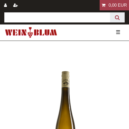
0,00 EUR
☰