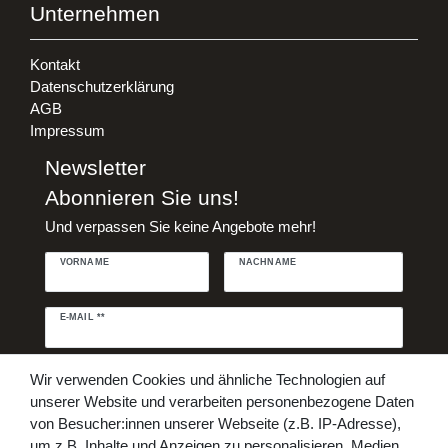
Unternehmen
Kontakt
Datenschutzerklärung
AGB
Impressum
Newsletter
Abonnieren Sie uns!
Und verpassen Sie keine Angebote mehr!
VORNAME
NACHNAME
Newsletter
E-MAIL **
Honig
Daten­schutz­erklärung
Hiermit bestätige ich, dass ich die
Wir verwenden Cookies und ähnliche Technologien auf
gelesen habe. Meine Einwilligung kann ich jederzeit widerrufen.**
unserer Website und verarbeiten personenbezogene Daten
von Besucher:innen unserer Webseite (z.B. IP-Adresse),
Abonnieren
um z.B. Inhalte und Anzeigen zu personalisieren, Medien