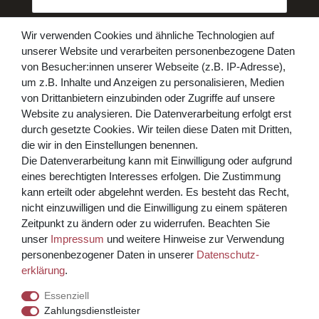
Honig
Daten­schutz­erklärung
Hiermit bestätige ich, dass ich die
Wir verwenden Cookies und ähnliche Technologien auf
gelesen habe. Meine Einwilligung kann ich jederzeit widerrufen.**
unserer Website und verarbeiten personenbezogene Daten
von Besucher:innen unserer Webseite (z.B. IP-Adresse),
Abonnieren
um z.B. Inhalte und Anzeigen zu personalisieren, Medien
von Drittanbietern einzubinden oder Zugriffe auf unsere
** Hierbei handelt es sich um ein Pflichtfeld.
Website zu analysieren. Die Datenverarbeitung erfolgt erst
Bezahlen Sie bequem per
durch gesetzte Cookies. Wir teilen diese Daten mit Dritten,
die wir in den Einstellungen benennen.
Die Datenverarbeitung kann mit Einwilligung oder aufgrund
eines berechtigten Interesses erfolgen. Die Zustimmung
kann erteilt oder abgelehnt werden. Es besteht das Recht,
nicht einzuwilligen und die Einwilligung zu einem späteren
Zeitpunkt zu ändern oder zu widerrufen. Beachten Sie
unser
Impressum
und weitere Hinweise zur Verwendung
Kreditkarte über PayPal Funktion
personenbezogener Daten in unserer
Daten­schutz­
erklärung
.
Wir versenden mit
Essenziell
Zahlungsdienstleister