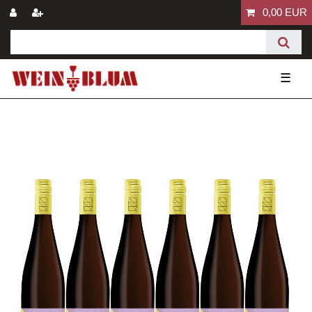
0,00 EUR
☰