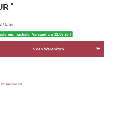
*
EUR
€ / Liter
bsferien, nächster Versand am 12.08.26 !
In den Warenkorb
Versandkosten