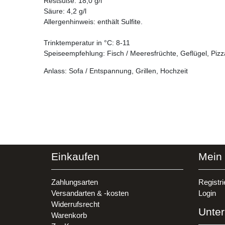
Restsüße: 18,0 g/l
Säure: 4,2 g/l
Allergenhinweis: enthält Sulfite.
Trinktemperatur in °C: 8-11
Speiseempfehlung: Fisch / Meeresfrüchte, Geflügel, Pizz
Anlass: Sofa / Entspannung, Grillen, Hochzeit
Einkaufen
Mein
Zahlungsarten
Registri
Versandarten & -kosten
Login
Widerrufsrecht
Unte
Warenkorb