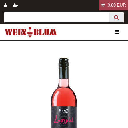
0,00 EUR
☰