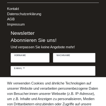
Kontakt
Datenschutzerklärung
AGB
Impressum
Newsletter
Abonnieren Sie uns!
Und verpassen Sie keine Angebote mehr!
VORNAME
NACHNAME
Newsletter
E-MAIL **
Honig
Daten­schutz­erklärung
Hiermit bestätige ich, dass ich die
Wir verwenden Cookies und ähnliche Technologien auf
gelesen habe. Meine Einwilligung kann ich jederzeit widerrufen.**
unserer Website und verarbeiten personenbezogene Daten
von Besucher:innen unserer Webseite (z.B. IP-Adresse),
Abonnieren
um z.B. Inhalte und Anzeigen zu personalisieren, Medien
von Drittanbietern einzubinden oder Zugriffe auf unsere
** Hierbei handelt es sich um ein Pflichtfeld.