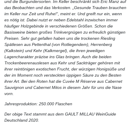
und die Burgundersorten. Im Keller beschränkt sich Eric Manz auf
das Beobachten und das Verkosten. „Gesunde Trauben brauchen
im Keller nur Zeit und Ruhe!“, meint er. Und greift nur ein, wenn
es nötig ist. Dabei nutzt er neben Edelstahl inzwischen immer
häufiger Holzgebinde in verschiedenen Größen. Schon die
Basisweine bieten großes Trinkvergnügen zu erfreulich günstigen
Preisen. Sehr gut gefallen haben uns die trockenen Riesling
Spätlesen aus Pettenthal (von Rotliegendem), Herrenberg
(Kalkstein) und Kehr (Kalkmergel), die ihren jeweiligen
Lagencharakter präzise ins Glas bringen. Auch die beiden
Trockenbeerenauslesen aus Kehr und Sackträger gehören mit
ihrer reintönigen exotischen Frucht, der würzigen Honigsüße und
der im Moment noch versteckten üppigen Säure zu den Besten
ihrer Art. Bei den Roten hat die Cuvée M Réserve aus Cabernet
Sauvignon und Cabernet Mitos in diesem Jahr für uns die Nase
vorn.
Jahresproduktion: 250.000 Flaschen
Der obige Text stammt aus dem GAULT MILLAU WeinGuide
Deutschland 2020.