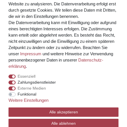
Website zu analysieren. Die Datenverarbeitung erfolgt erst
Bezahlen Sie bequem per
durch gesetzte Cookies. Wir teilen diese Daten mit Dritten,
die wir in den Einstellungen benennen.
Die Datenverarbeitung kann mit Einwilligung oder aufgrund
eines berechtigten Interesses erfolgen. Die Zustimmung
kann erteilt oder abgelehnt werden. Es besteht das Recht,
nicht einzuwilligen und die Einwilligung zu einem späteren
Zeitpunkt zu ändern oder zu widerrufen. Beachten Sie
unser
Impressum
und weitere Hinweise zur Verwendung
Kreditkarte über PayPal Funktion
personenbezogener Daten in unserer
Daten­schutz­
erklärung
.
Wir versenden mit
Essenziell
Zahlungsdienstleister
Externe Medien
© Copyright 2026 Weinhaus Blum. Alle Rechte vorbehalten.
Funktional
Weitere Einstellungen
Template, CMS & Warenwirtschaft by
Alle akzeptieren
Alle ablehnen