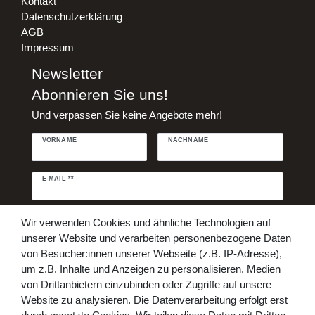
Kontakt
Datenschutzerklärung
AGB
Impressum
Newsletter
Abonnieren Sie uns!
Und verpassen Sie keine Angebote mehr!
VORNAME
NACHNAME
Newsletter
E-MAIL **
Honig
Daten­schutz­erklärung
Hiermit bestätige ich, dass ich die
Wir verwenden Cookies und ähnliche Technologien auf
gelesen habe. Meine Einwilligung kann ich jederzeit widerrufen.**
unserer Website und verarbeiten personenbezogene Daten
von Besucher:innen unserer Webseite (z.B. IP-Adresse),
Abonnieren
um z.B. Inhalte und Anzeigen zu personalisieren, Medien
von Drittanbietern einzubinden oder Zugriffe auf unsere
** Hierbei handelt es sich um ein Pflichtfeld.
Website zu analysieren. Die Datenverarbeitung erfolgt erst
Bezahlen Sie bequem per