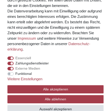
durch gesetzte Cookies. Wir teilen diese Daten mit Dritten,
die wir in den Einstellungen benennen.
Die Datenverarbeitung kann mit Einwilligung oder aufgrund
eines berechtigten Interesses erfolgen. Die Zustimmung
kann erteilt oder abgelehnt werden. Es besteht das Recht,
nicht einzuwilligen und die Einwilligung zu einem späteren
Zeitpunkt zu ändern oder zu widerrufen. Beachten Sie
unser
Impressum
und weitere Hinweise zur Verwendung
Kreditkarte über PayPal Funktion
personenbezogener Daten in unserer
Daten­schutz­
erklärung
.
Wir versenden mit
Essenziell
Zahlungsdienstleister
Externe Medien
© Copyright 2026 Weinhaus Blum. Alle Rechte vorbehalten.
Funktional
Weitere Einstellungen
Template, CMS & Warenwirtschaft by
Alle akzeptieren
Alle ablehnen
Auswahl akzeptieren