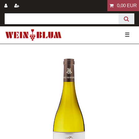
0,00 EUR
☰