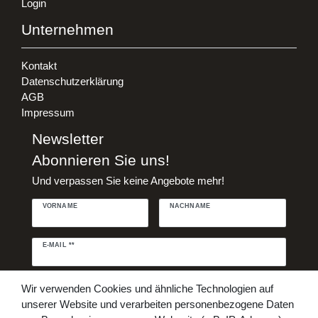
Login
Unternehmen
Kontakt
Datenschutzerklärung
AGB
Impressum
Newsletter
Abonnieren Sie uns!
Und verpassen Sie keine Angebote mehr!
VORNAME
NACHNAME
Newsletter
E-MAIL **
Honig
Daten­schutz­erklärung
Hiermit bestätige ich, dass ich die
Wir verwenden Cookies und ähnliche Technologien auf
gelesen habe. Meine Einwilligung kann ich jederzeit widerrufen.**
unserer Website und verarbeiten personenbezogene Daten