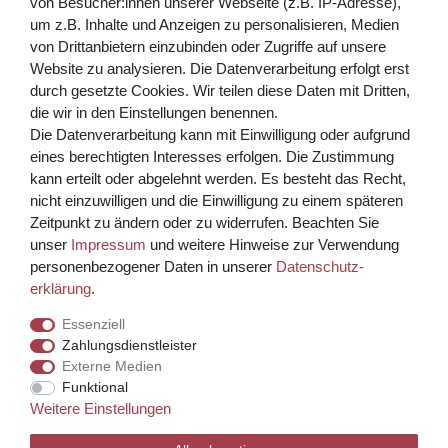
von Besucher:innen unserer Webseite (z.B. IP-Adresse),
Abonnieren
um z.B. Inhalte und Anzeigen zu personalisieren, Medien
von Drittanbietern einzubinden oder Zugriffe auf unsere
** Hierbei handelt es sich um ein Pflichtfeld.
Website zu analysieren. Die Datenverarbeitung erfolgt erst
Bezahlen Sie bequem per
durch gesetzte Cookies. Wir teilen diese Daten mit Dritten,
die wir in den Einstellungen benennen.
Die Datenverarbeitung kann mit Einwilligung oder aufgrund
eines berechtigten Interesses erfolgen. Die Zustimmung
kann erteilt oder abgelehnt werden. Es besteht das Recht,
nicht einzuwilligen und die Einwilligung zu einem späteren
Zeitpunkt zu ändern oder zu widerrufen. Beachten Sie
unser
Impressum
und weitere Hinweise zur Verwendung
Kreditkarte über PayPal Funktion
personenbezogener Daten in unserer
Daten­schutz­
erklärung
.
Wir versenden mit
Essenziell
Zahlungsdienstleister
Externe Medien
© Copyright 2026 Weinhaus Blum. Alle Rechte vorbehalten.
Funktional
Weitere Einstellungen
Template, CMS & Warenwirtschaft by