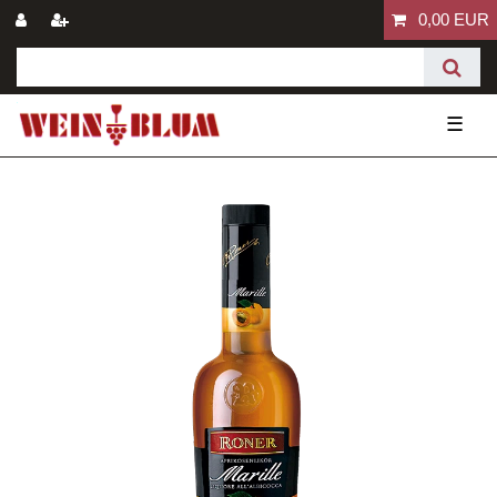
0,00 EUR
☰