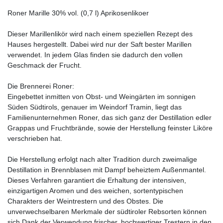
Roner Marille 30% vol. (0,7 l) Aprikosenlikoer
Dieser Marillenlikör wird nach einem speziellen Rezept des
Hauses hergestellt. Dabei wird nur der Saft bester Marillen
verwendet. In jedem Glas finden sie dadurch den vollen
Geschmack der Frucht.
Die Brennerei Roner:
Eingebettet inmitten von Obst- und Weingärten im sonnigen
Süden Südtirols, genauer im Weindorf Tramin, liegt das
Familienunternehmen Roner, das sich ganz der Destillation edler
Grappas und Fruchtbrände, sowie der Herstellung feinster Liköre
verschrieben hat.
Die Herstellung erfolgt nach alter Tradition durch zweimalige
Destillation in Brennblasen mit Dampf beheiztem Außenmantel.
Dieses Verfahren garantiert die Erhaltung der intensiven,
einzigartigen Aromen und des weichen, sortentypischen
Charakters der Weintrestern und des Obstes. Die
unverwechselbaren Merkmale der südtiroler Rebsorten können
sich Dank der Verwendung frischer, hochwertiger Trestern in den