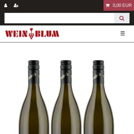
0,00 EUR
☰