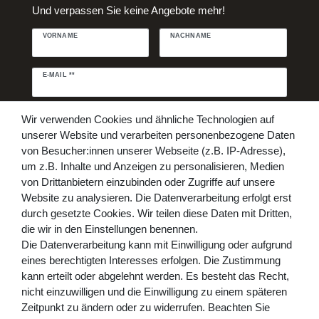
Und verpassen Sie keine Angebote mehr!
VORNAME
NACHNAME
Newsletter
E-MAIL **
Honig
Daten­schutz­erklärung
Hiermit bestätige ich, dass ich die
Wir verwenden Cookies und ähnliche Technologien auf
gelesen habe. Meine Einwilligung kann ich jederzeit widerrufen.**
unserer Website und verarbeiten personenbezogene Daten
von Besucher:innen unserer Webseite (z.B. IP-Adresse),
Abonnieren
um z.B. Inhalte und Anzeigen zu personalisieren, Medien
von Drittanbietern einzubinden oder Zugriffe auf unsere
** Hierbei handelt es sich um ein Pflichtfeld.
Website zu analysieren. Die Datenverarbeitung erfolgt erst
Bezahlen Sie bequem per
durch gesetzte Cookies. Wir teilen diese Daten mit Dritten,
die wir in den Einstellungen benennen.
Die Datenverarbeitung kann mit Einwilligung oder aufgrund
eines berechtigten Interesses erfolgen. Die Zustimmung
kann erteilt oder abgelehnt werden. Es besteht das Recht,
nicht einzuwilligen und die Einwilligung zu einem späteren
Zeitpunkt zu ändern oder zu widerrufen. Beachten Sie