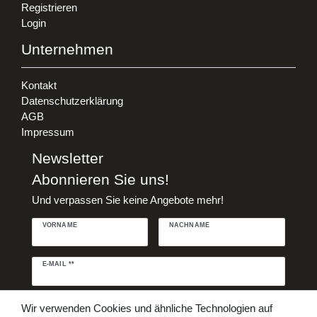
Registrieren
Login
Unternehmen
Kontakt
Datenschutzerklärung
AGB
Impressum
Newsletter
Abonnieren Sie uns!
Und verpassen Sie keine Angebote mehr!
VORNAME
NACHNAME
Newsletter
E-MAIL **
Honig
Daten­schutz­erklärung
Hiermit bestätige ich, dass ich die
Wir verwenden Cookies und ähnliche Technologien auf