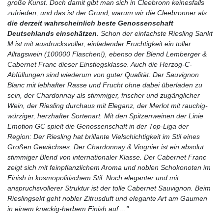
große Kunst. Doch damit gibt man sich in Cleebronn keinesfalls
zufrieden, und das ist der Grund, warum wir die Cleebronner als
die derzeit wahrscheinlich beste Genossenschaft
Deutschlands einschätzen
. Schon der einfachste Riesling Sankt
M ist mit ausdrucksvoller, einladender Fruchtigkeit ein toller
Alltagswein (100000 Flaschen!), ebenso der Blend Lemberger &
Cabernet Franc dieser Einstiegsklasse. Auch die Herzog-C-
Abfüllungen sind wiederum von guter Qualität: Der Sauvignon
Blanc mit lebhafter Rasse und Frucht ohne dabei überladen zu
sein, der Chardonnay als stimmiger, frischer und zugänglicher
Wein, der Riesling durchaus mit Eleganz, der Merlot mit rauchig-
würziger, herzhafter Sortenart. Mit den Spitzenweinen der Linie
Emotion GC spielt die Genossenschaft in der Top-Liga der
Region: Der Riesling hat brillante Vielschichtigkeit im Stil eines
Großen Gewächses. Der Chardonnay & Viognier ist ein absolut
stimmiger Blend von internationaler Klasse. Der Cabernet Franc
zeigt sich mit feinpflanzlichem Aroma und noblen Schokonoten im
Finish in kosmopolitischem Stil. Noch eleganter und mit
anspruchsvollerer Struktur ist der tolle Cabernet Sauvignon. Beim
Rieslingsekt geht nobler Zitrusduft und elegante Art am Gaumen
in einem knackig-herbem Finish auf ..."