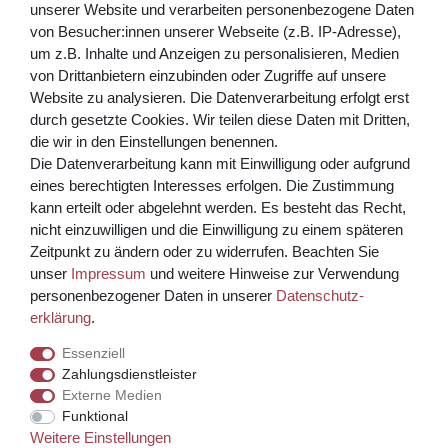
gelesen habe. Meine Einwilligung kann ich jederzeit widerrufen.**
unserer Website und verarbeiten personenbezogene Daten
von Besucher:innen unserer Webseite (z.B. IP-Adresse),
Abonnieren
um z.B. Inhalte und Anzeigen zu personalisieren, Medien
von Drittanbietern einzubinden oder Zugriffe auf unsere
** Hierbei handelt es sich um ein Pflichtfeld.
Website zu analysieren. Die Datenverarbeitung erfolgt erst
Bezahlen Sie bequem per
durch gesetzte Cookies. Wir teilen diese Daten mit Dritten,
die wir in den Einstellungen benennen.
Die Datenverarbeitung kann mit Einwilligung oder aufgrund
eines berechtigten Interesses erfolgen. Die Zustimmung
kann erteilt oder abgelehnt werden. Es besteht das Recht,
nicht einzuwilligen und die Einwilligung zu einem späteren
Zeitpunkt zu ändern oder zu widerrufen. Beachten Sie
unser
Impressum
und weitere Hinweise zur Verwendung
Kreditkarte über PayPal Funktion
personenbezogener Daten in unserer
Daten­schutz­
erklärung
.
Wir versenden mit
Essenziell
Zahlungsdienstleister
Externe Medien
© Copyright 2026 Weinhaus Blum. Alle Rechte vorbehalten.
Funktional
Weitere Einstellungen
Template, CMS & Warenwirtschaft by