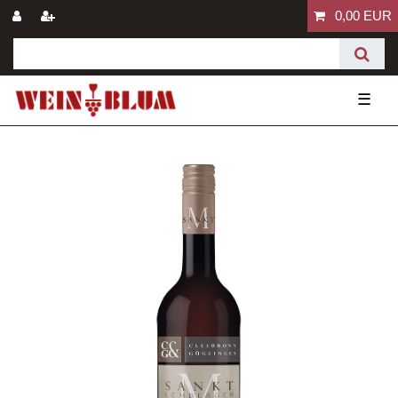
0,00 EUR
☰