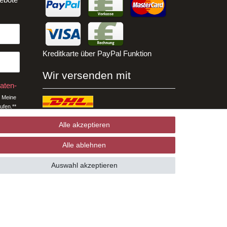
Kreditkarte über PayPal Funktion
Wir versenden mit
aten­
 Meine
ufen.**
Alle akzeptieren
Alle ablehnen
ichtfeld.
Auswahl akzeptieren
Template, CMS & Warenwirtschaft by