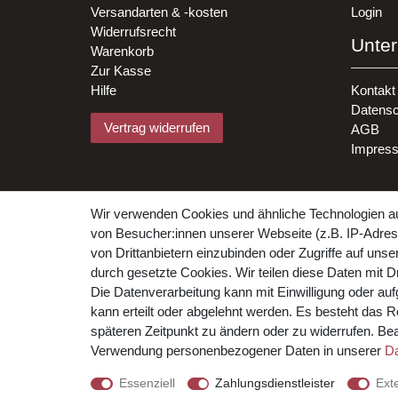
Versandarten & -kosten
Login
Widerrufsrecht
Unte
Warenkorb
Zur Kasse
Hilfe
Kontakt
Datensc
Vertrag widerrufen
AGB
Impres
Wir verwenden Cookies und ähnliche Technologien a
von Besucher:innen unserer Webseite (z.B. IP-Adress
von Drittanbietern einzubinden oder Zugriffe auf unse
durch gesetzte Cookies. Wir teilen diese Daten mit Dr
Die Datenverarbeitung kann mit Einwilligung oder au
© Copyright 2026 Weinhaus Blum. Alle Rechte vorbeh
kann erteilt oder abgelehnt werden. Es besteht das Re
späteren Zeitpunkt zu ändern oder zu widerrufen. B
Verwendung personenbezogener Daten in unserer
Da
Essenziell
Zahlungsdienstleister
Ext