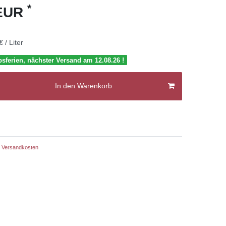
*
 EUR
€ / Liter
bsferien, nächster Versand am 12.08.26 !
In den Warenkorb
Versandkosten