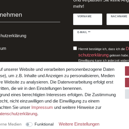
mehr!
rnehmen
VORNAME
NACHNAME
Newsletter
E-MAIL **
hutzerklärung
Honig
sum
D
Hiermit bestätige ich, dass ich die
schutz­erklärung
gelesen habe.
Einwilligung kann ich jederzeit widerr
uf unserer Website und verarbeiten personenbezogene Daten
Abonnieren
e), um z.B. Inhalte und Anzeigen zu personalisieren, Medien
re Website zu analysieren. Die Datenverarbeitung erfolgt erst
** Hierbei handelt es sich um ein Pfl
itten, die wir in den Einstellungen benennen.
fgrund eines berechtigten Interesses erfolgen. Die Zustimmung
alten.
cht, nicht einzuwilligen und die Einwilligung zu einem
eachten Sie unser
Impressum
und weitere Hinweise zur
ten­schutz­erklärung
.
Weitere Einstellungen
erne Medien
Funktional