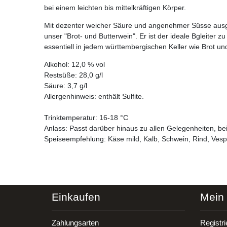
bei einem leichten bis mittelkräftigen Körper.
Mit dezenter weicher Säure und angenehmer Süsse ausges
unser "Brot- und Butterwein". Er ist der ideale Bgleiter
essentiell in jedem württembergischen Keller wie Brot und
Alkohol: 12,0 % vol
Restsüße: 28,0 g/l
Säure: 3,7 g/l
Allergenhinweis: enthält Sulfite.
Trinktemperatur: 16-18 °C
Anlass: Passt darüber hinaus zu allen Gelegenheiten, be
Speiseempfehlung: Käse mild, Kalb, Schwein, Rind, Vesp
Einkaufen
Mein
Zahlungsarten
Registri