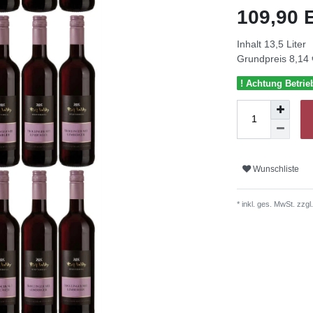
109,90
Inhalt
13,5
Liter
Grundpreis
8,14 
! Achtung Betrie
Wunschliste
* inkl. ges. MwSt. zzgl.