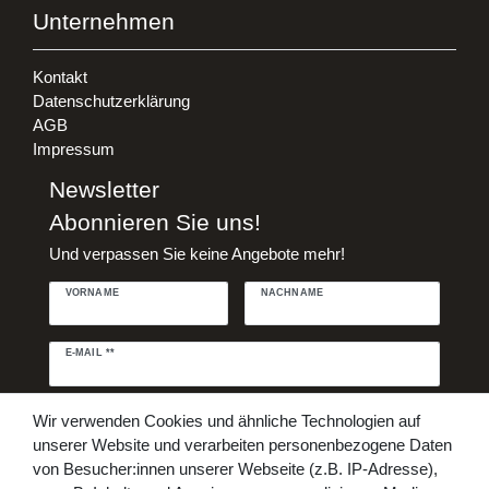
Unternehmen
Kontakt
Datenschutzerklärung
AGB
Impressum
Newsletter
Abonnieren Sie uns!
Und verpassen Sie keine Angebote mehr!
VORNAME
NACHNAME
Newsletter
E-MAIL **
Honig
Daten­schutz­erklärung
Hiermit bestätige ich, dass ich die
Wir verwenden Cookies und ähnliche Technologien auf
gelesen habe. Meine Einwilligung kann ich jederzeit widerrufen.**
unserer Website und verarbeiten personenbezogene Daten
von Besucher:innen unserer Webseite (z.B. IP-Adresse),
Abonnieren