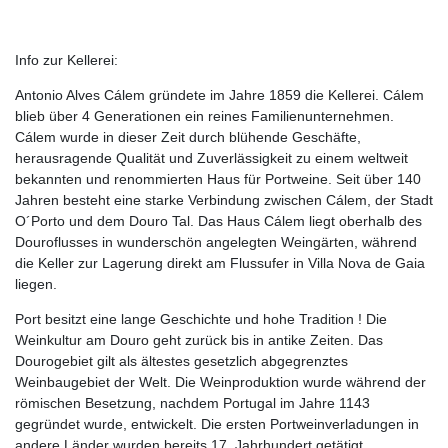
Info zur Kellerei:
Antonio Alves Cálem gründete im Jahre 1859 die Kellerei. Cálem
blieb über 4 Generationen ein reines Familienunternehmen.
Cálem wurde in dieser Zeit durch blühende Geschäfte,
herausragende Qualität und Zuverlässigkeit zu einem weltweit
bekannten und renommierten Haus für Portweine. Seit über 140
Jahren besteht eine starke Verbindung zwischen Cálem, der Stadt
O´Porto und dem Douro Tal. Das Haus Cálem liegt oberhalb des
Douroflusses in wunderschön angelegten Weingärten, während
die Keller zur Lagerung direkt am Flussufer in Villa Nova de Gaia
liegen.
Port besitzt eine lange Geschichte und hohe Tradition ! Die
Weinkultur am Douro geht zurück bis in antike Zeiten. Das
Dourogebiet gilt als ältestes gesetzlich abgegrenztes
Weinbaugebiet der Welt. Die Weinproduktion wurde während der
römischen Besetzung, nachdem Portugal im Jahre 1143
gegründet wurde, entwickelt. Die ersten Portweinverladungen in
andere Länder wurden bereits 17. Jahrhundert getätigt.