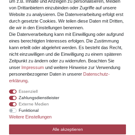
um z.B. Inhalte und Anzeigen zu personalisieren, Medien
von Drittanbietern einzubinden oder Zugriffe auf unsere
** Hierbei handelt es sich um ein Pflichtfeld.
Website zu analysieren. Die Datenverarbeitung erfolgt erst
Bezahlen Sie bequem per
durch gesetzte Cookies. Wir teilen diese Daten mit Dritten,
die wir in den Einstellungen benennen.
Die Datenverarbeitung kann mit Einwilligung oder aufgrund
eines berechtigten Interesses erfolgen. Die Zustimmung
kann erteilt oder abgelehnt werden. Es besteht das Recht,
nicht einzuwilligen und die Einwilligung zu einem späteren
Zeitpunkt zu ändern oder zu widerrufen. Beachten Sie
unser
Impressum
und weitere Hinweise zur Verwendung
Kreditkarte über PayPal Funktion
personenbezogener Daten in unserer
Daten­schutz­
erklärung
.
Wir versenden mit
Essenziell
Zahlungsdienstleister
Externe Medien
© Copyright 2026 Weinhaus Blum. Alle Rechte vorbehalten.
Funktional
Weitere Einstellungen
Template, CMS & Warenwirtschaft by
Alle akzeptieren