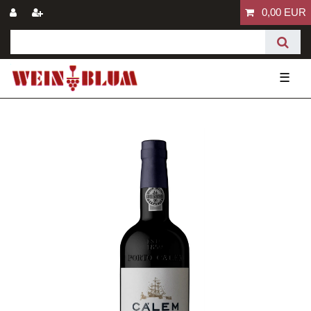
0,00 EUR
☰