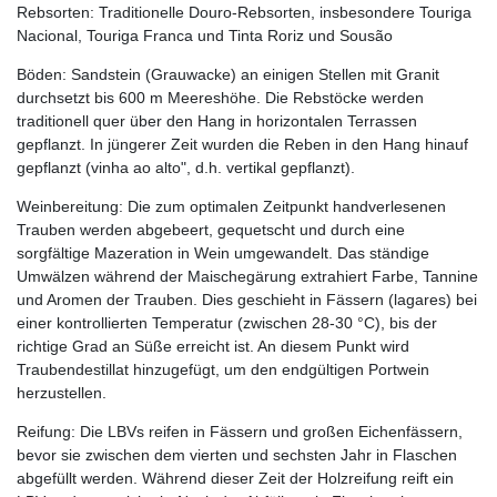
Rebsorten: Traditionelle Douro-Rebsorten, insbesondere Touriga
Nacional, Touriga Franca und Tinta Roriz und Sousão
Böden: Sandstein (Grauwacke) an einigen Stellen mit Granit
durchsetzt bis 600 m Meereshöhe. Die Rebstöcke werden
traditionell quer über den Hang in horizontalen Terrassen
gepflanzt. In jüngerer Zeit wurden die Reben in den Hang hinauf
gepflanzt (vinha ao alto", d.h. vertikal gepflanzt).
Weinbereitung: Die zum optimalen Zeitpunkt handverlesenen
Trauben werden abgebeert, gequetscht und durch eine
sorgfältige Mazeration in Wein umgewandelt. Das ständige
Umwälzen während der Maischegärung extrahiert Farbe, Tannine
und Aromen der Trauben. Dies geschieht in Fässern (lagares) bei
einer kontrollierten Temperatur (zwischen 28-30 °C), bis der
richtige Grad an Süße erreicht ist. An diesem Punkt wird
Traubendestillat hinzugefügt, um den endgültigen Portwein
herzustellen.
Reifung: Die LBVs reifen in Fässern und großen Eichenfässern,
bevor sie zwischen dem vierten und sechsten Jahr in Flaschen
abgefüllt werden. Während dieser Zeit der Holzreifung reift ein