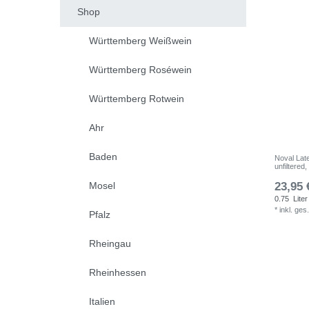
Shop
Württemberg Weißwein
Württemberg Roséwein
Württemberg Rotwein
Ahr
Baden
Noval Late
unfiltered
Mosel
23,95 
0.75
Liter
*
inkl. ges
Pfalz
Rheingau
Rheinhessen
Italien