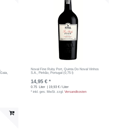
,
Noval Fine Ruby Port, Quinta Do Noval Vinhos
 Gaia,
S.A., Pinhão, Portugal (0,75 l)
14,95 € *
0.75
Liter
| 19,93 € / Liter
*
inkl. ges. MwSt.
zzgl.
Versandkosten