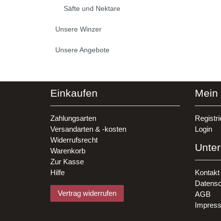
Säfte und Nektare
Unsere Winzer
Unsere Angebote
Einkaufen
Mein
Zahlungsarten
Registri
Versandarten & -kosten
Login
Widerrufsrecht
Unte
Warenkorb
Zur Kasse
Hilfe
Kontakt
Datensc
Vertrag widerrufen
AGB
Impres