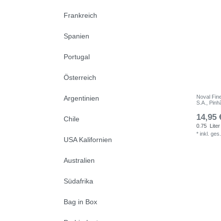
Frankreich
Spanien
Portugal
Österreich
Noval Fin
Argentinien
S.A., Pinh
14,95 
Chile
0.75
Liter
*
inkl. ges
USA Kalifornien
Australien
Südafrika
Bag in Box