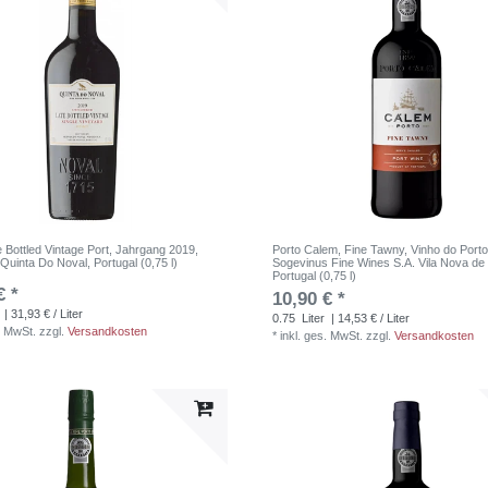
 Bottled Vintage Port, Jahrgang 2019,
Porto Calem, Fine Tawny, Vinho do Porto
, Quinta Do Noval, Portugal (0,75 l)
Sogevinus Fine Wines S.A. Vila Nova de
Portugal (0,75 l)
€ *
10,90 € *
| 31,93 € / Liter
0.75
Liter
| 14,53 € / Liter
. MwSt.
zzgl.
Versandkosten
*
inkl. ges. MwSt.
zzgl.
Versandkosten