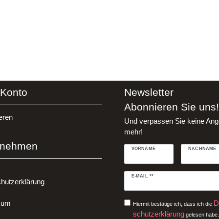
 Konto
Newsletter
Abonnieren Sie uns!
eren
Und verpassen Sie keine Ang
mehr!
rnehmen
VORNAME
NACHNAME
Newsletter
E-MAIL **
hutzerklärung
Honig
sum
D
Hiermit bestätige ich, dass ich die
schutz­erklärung
gelesen habe.