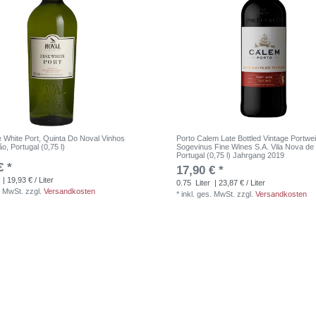
e White Port, Quinta Do Noval Vinhos
Porto Calem Late Bottled Vintage Portwei
ão, Portugal (0,75 l)
Sogevinus Fine Wines S.A. Vila Nova de
Portugal (0,75 l) Jahrgang 2019
€ *
17,90 € *
| 19,93 € / Liter
0.75
Liter
| 23,87 € / Liter
. MwSt.
zzgl.
Versandkosten
*
inkl. ges. MwSt.
zzgl.
Versandkosten