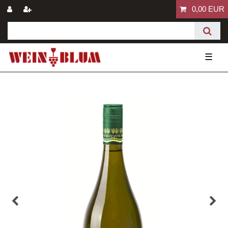
0,00 EUR
☰