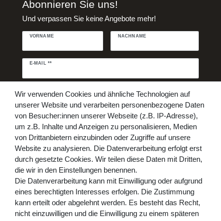
Abonnieren Sie uns!
Und verpassen Sie keine Angebote mehr!
VORNAME
NACHNAME
Newsletter
E-MAIL **
Honig
Daten­schutz­erklärung
Hiermit bestätige ich, dass ich die
Wir verwenden Cookies und ähnliche Technologien auf
gelesen habe. Meine Einwilligung kann ich jederzeit widerrufen.**
unserer Website und verarbeiten personenbezogene Daten
von Besucher:innen unserer Webseite (z.B. IP-Adresse),
Abonnieren
um z.B. Inhalte und Anzeigen zu personalisieren, Medien
von Drittanbietern einzubinden oder Zugriffe auf unsere
** Hierbei handelt es sich um ein Pflichtfeld.
Website zu analysieren. Die Datenverarbeitung erfolgt erst
Bezahlen Sie bequem per
durch gesetzte Cookies. Wir teilen diese Daten mit Dritten,
die wir in den Einstellungen benennen.
Die Datenverarbeitung kann mit Einwilligung oder aufgrund
eines berechtigten Interesses erfolgen. Die Zustimmung
kann erteilt oder abgelehnt werden. Es besteht das Recht,
nicht einzuwilligen und die Einwilligung zu einem späteren