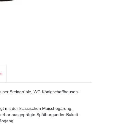
ls
auser Steingrüble, WG Königschaffhausen-
ugt mit der klassischen Maischegärung.
derbar ausgeprägte Spätburgunder-Bukett.
 Abgang.