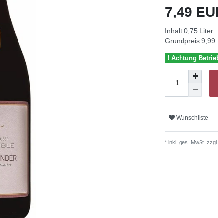
7,49 E
Inhalt
0,75
Liter
Grundpreis
9,99 
! Achtung Betrie
Wunschliste
* inkl. ges. MwSt. zzgl.