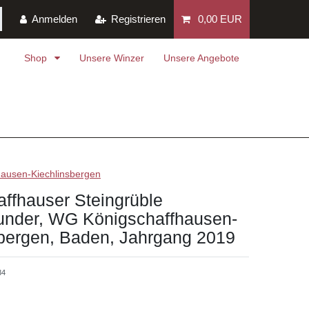
Anmelden
Registrieren
0,00 EUR
Shop
Unsere Winzer
Unsere Angebote
ausen-Kiechlinsbergen
ffhauser Steingrüble
under, WG Königschaffhausen-
sbergen, Baden, Jahrgang 2019
34