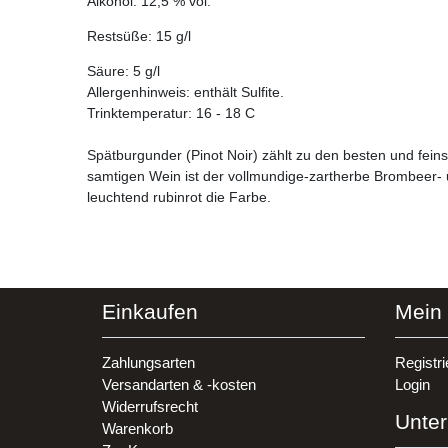
Alkohol: 12,5 % vol.
Restsüße: 15 g/l
Säure: 5 g/l
Allergenhinweis: enthält Sulfite.
Trinktemperatur: 16 - 18 C
Spätburgunder (Pinot Noir) zählt zu den besten und fein
samtigen Wein ist der vollmundige-zartherbe Brombeer- 
leuchtend rubinrot die Farbe.
Einkaufen
Mein
Zahlungsarten
Registri
Versandarten & -kosten
Login
Widerrufsrecht
Unte
Warenkorb