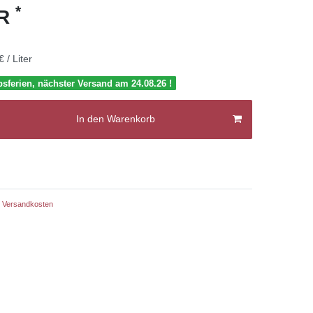
*
UR
€ / Liter
bsferien, nächster Versand am 24.08.26 !
In den Warenkorb
Versandkosten