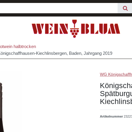
twein halbtrocken
Königschaffhausen-Kiechlinsbergen, Baden, Jahrgang 2019
WG Königschaffh
Königscha
Spätburg
Kiechlin
Artikelnummer
2322