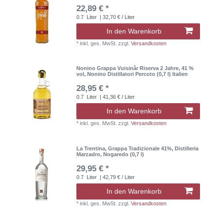
22,89 € *
0.7
Liter
| 32,70 € / Liter
In den Warenkorb
*
inkl. ges. MwSt.
zzgl.
Versandkosten
Nonino Grappa Vuisinâr Riserva 2 Jahre, 41 %
vol, Nonino Distillatori Percoto (0,7 l) Italien
28,95 € *
0.7
Liter
| 41,36 € / Liter
In den Warenkorb
*
inkl. ges. MwSt.
zzgl.
Versandkosten
La Trentina, Grappa Tradizionale 41%, Distilleria
Marzadro, Nogaredo (0,7 l)
29,95 € *
0.7
Liter
| 42,79 € / Liter
In den Warenkorb
*
inkl. ges. MwSt.
zzgl.
Versandkosten