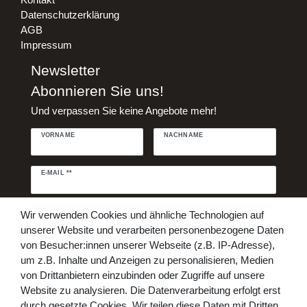
Datenschutzerklärung
AGB
Impressum
Newsletter
Abonnieren Sie uns!
Und verpassen Sie keine Angebote mehr!
VORNAME
NACHNAME
Newsletter
E-MAIL **
Honig
Daten­schutz­erklärung
Hiermit bestätige ich, dass ich die
Wir verwenden Cookies und ähnliche Technologien auf
gelesen habe. Meine Einwilligung kann ich jederzeit widerrufen.**
unserer Website und verarbeiten personenbezogene Daten
von Besucher:innen unserer Webseite (z.B. IP-Adresse),
Abonnieren
um z.B. Inhalte und Anzeigen zu personalisieren, Medien
von Drittanbietern einzubinden oder Zugriffe auf unsere
** Hierbei handelt es sich um ein Pflichtfeld.
Website zu analysieren. Die Datenverarbeitung erfolgt erst
Bezahlen Sie bequem per
durch gesetzte Cookies. Wir teilen diese Daten mit Dritten,