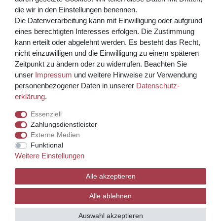
die wir in den Einstellungen benennen.
Die Datenverarbeitung kann mit Einwilligung oder aufgrund
eines berechtigten Interesses erfolgen. Die Zustimmung
kann erteilt oder abgelehnt werden. Es besteht das Recht,
nicht einzuwilligen und die Einwilligung zu einem späteren
Zeitpunkt zu ändern oder zu widerrufen. Beachten Sie
unser
Impressum
und weitere Hinweise zur Verwendung
Kreditkarte über PayPal Funktion
personenbezogener Daten in unserer
Daten­schutz­
erklärung
.
Wir versenden mit
Essenziell
Zahlungsdienstleister
Externe Medien
© Copyright 2026 Weinhaus Blum. Alle Rechte vorbehalten.
Funktional
Weitere Einstellungen
Template, CMS & Warenwirtschaft by
Alle akzeptieren
Alle ablehnen
Auswahl akzeptieren