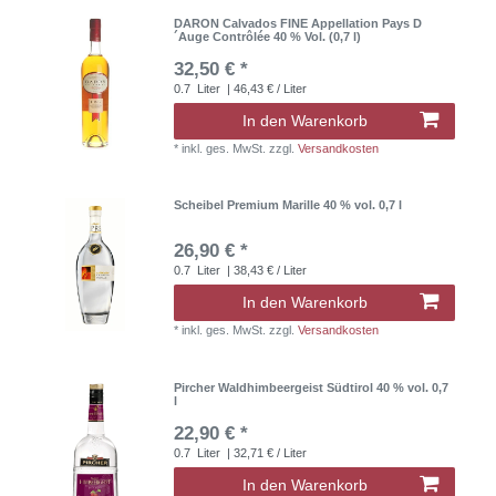
DARON Calvados FINE Appellation Pays D
´Auge Contrôlée 40 % Vol. (0,7 l)
32,50 € *
0.7
Liter
| 46,43 € / Liter
In den Warenkorb
*
inkl. ges. MwSt.
zzgl.
Versandkosten
Scheibel Premium Marille 40 % vol. 0,7 l
26,90 € *
0.7
Liter
| 38,43 € / Liter
In den Warenkorb
*
inkl. ges. MwSt.
zzgl.
Versandkosten
Pircher Waldhimbeergeist Südtirol 40 % vol. 0,7
l
22,90 € *
0.7
Liter
| 32,71 € / Liter
In den Warenkorb