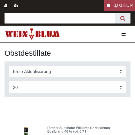
0,00 EUR
☰
Obstdestillate
Pircher Südtiroler Williams Christbirnen
Edelbrand 40 % vol. 0,7 l